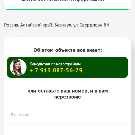
Адрес:
Ковылина
Россия, Алтайский край, Барнаул, ул. Свердлова 84
Этаж:
3/5 эт.
Тип:
хрущевка
Комнат:
2
Площадь:
4/5 эт.
Цена:
Браун Константин Викторович
Об этом объекте все знает:
Консультант по новостройкам
+ 7 913 087-56-79
или оставьте ваш номер, и я вам
перезвоню