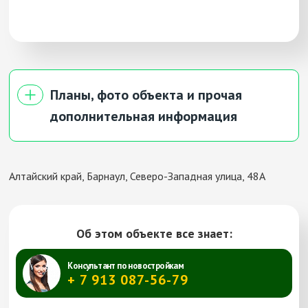
Планы, фото объекта и прочая
дополнительная информация
Адрес:
ул. ​Северо-Западная, 48а
Алтайский край, Барнаул, Северо-Западная улица, 48А
Этаж:
2-20 этаж
Тип:
2-комнатная
Комнат:
2
Площадь:
37,00-56.00 м²
Цена:
Цены узнавайте в отделе
Об этом объекте все знает:
продаж застройщика
Консультант по новостройкам
+ 7 913 087-56-79
Адрес:
ул. ​Северо-Западная, 48а