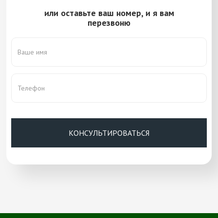
Этаж:
2-20 этаж
или оставьте ваш номер, и я вам
Тип:
2-комнатная
перезвоню
Комнат:
2
Площадь:
37.00-56.00 м²
Цена:
Цены узнавайте в отделе
продаж застройщика